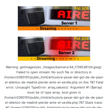
Warning: getimagesize(../images/banners/44_1739538134.jpeg):
Failed to open stream: No such file or directory in
/home/c0360191/public_html/articulo/a-pesar-del-gol-de-de-paul-
el-atletico-de-madrid-pierde-ante-el-sevilla.php on line 787 Fatal
error: Uncaught TypeError: array_values(): Argument #1 ($array)
must be of type array, bool given in
/home/c0360191/public_html/articulo/a-pesar-del-gol-de-de-paul-
el-atletico-de-madrid-pierde-ante-el-sevilla.php:787 Stack trace:
#0 /home/c0360191/public_html/articulo/a-pesar-del-gol-de-de-