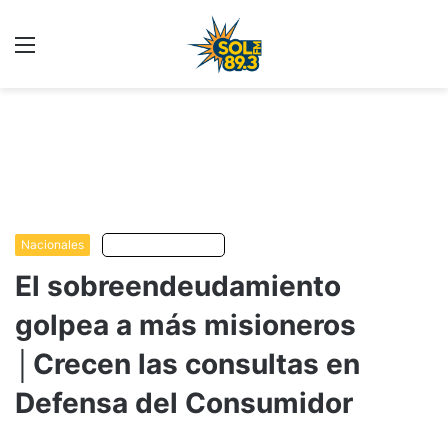
Menu
C
m
Nacionales
Escuchar artículo
El sobreendeudamiento
golpea a más misioneros
│Crecen las consultas en
Defensa del Consumidor
...