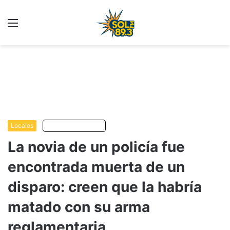
Menu
C
m
Locales
Escuchar artículo
La novia de un policía fue
encontrada muerta de un
disparo: creen que la habría
matado con su arma
reglamentaria