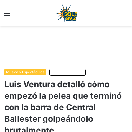
Menu
C
m
Musica y Espectáculos
Escuchar artículo
Luis Ventura detalló cómo
empezó la pelea que terminó
con la barra de Central
Ballester golpeándolo
brutalmente