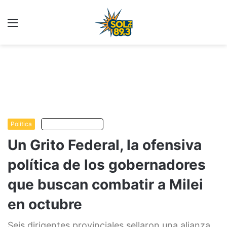
Menu
C
m
Política
Escuchar artículo
Un Grito Federal, la ofensiva
política de los gobernadores
que buscan combatir a Milei
en octubre
Seis dirigentes provinciales sellaron una alianza