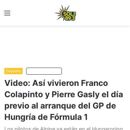
Menu
C
m
Deportes
Escuchar artículo
Video: Así vivieron Franco
Colapinto y Pierre Gasly el día
previo al arranque del GP de
Hungría de Fórmula 1
Los pilotos de Alpine ya están en el Hungaroring