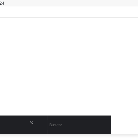
 24
Instagram
Twitter
Facebook
PlayStore
AppStore
Sidebar
℃
Cambiar
Buscar