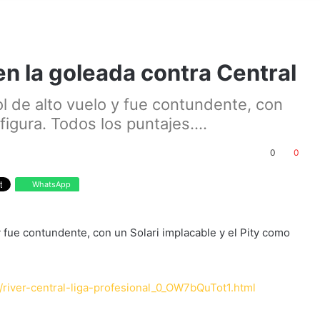
en la goleada contra Central
l de alto vuelo y fue contundente, con
figura. Todos los puntajes....
0
0
WhatsApp
y fue contundente, con un Solari implacable y el Pity como
e/river-central-liga-profesional_0_OW7bQuTot1.html